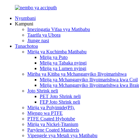
Nyumbani
Kampuni
Imezingatia Vifaa vya Matibabu
Taarifa ya Ubora
Jiunge nasi
Tunachotoa
Mirija ya Kuchimba Matibabu
Mirija ya Puto
Mirija ya Tabaka nyingi
Mirija ya Lumen nyingi
Miriba ya Kitiba ya Mchanganyiko Iliyoimarishwa
Mirija ya Mchanganyiko Iliyoimarishwa kwa Coil
Mirija ya Mchanganyiko Iliyoimarishwa kwa Brai
Joto Shrink neli
PET Joto Shrink neli
FEP Joto Shrink neli
Mirija ya Polyimide(PI).
Mjengo wa PTFE
PTFE Coated Hybotube
Mirija ya Nickel-Titanium
Parylene Coated Mandrels
Vipengele vya Metali vya Matibabu