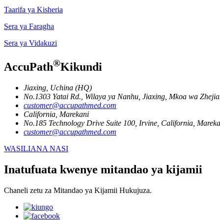
Taarifa ya Kisheria
Sera ya Faragha
Sera ya Vidakuzi
®
AccuPath
Kikundi
Jiaxing, Uchina (HQ)
No.1303 Yatai Rd., Wilaya ya Nanhu, Jiaxing, Mkoa wa Zheji
customer@accupathmed.com
California, Marekani
No.185 Technology Drive Suite 100, Irvine, California, Mareka
customer@accupathmed.com
WASILIANA NASI
Inatufuata kwenye mitandao ya kijamii
Chaneli zetu za Mitandao ya Kijamii Hukujuza.