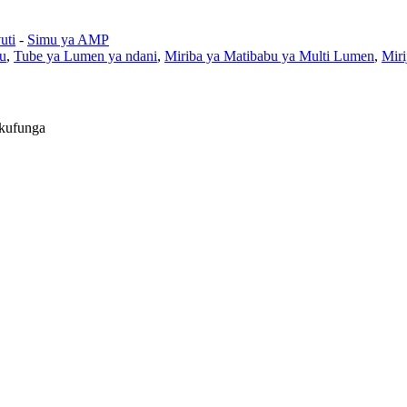
uti
-
Simu ya AMP
u
,
Tube ya Lumen ya ndani
,
Miriba ya Matibabu ya Multi Lumen
,
Miri
 kufunga