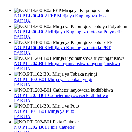
NO.PT4200-B02 FEP Mirija ya Kupunguza Joto
PAKUA
NO.PT4300-B02 Mirija ya Kupunguza Joto ya Polyolefin
PAKUA
NO.PT4100-B03 Mirija ya Kupunguza Joto la PET
PAKUA
NO.PT1204-B01 Mirija iliyoimarishwa-iliyounganishwa
PAKUA
NO.PT1102-B01 Mirija ya Tabaka nyingi
PAKUA
NO.PT1203-B01 Catheter inayoweza kudhibitiwa
PAKUA
NO.PT1101-B01 Mirija ya Puto
PAKUA
NO.PT1202-B01 Fikia Catheter