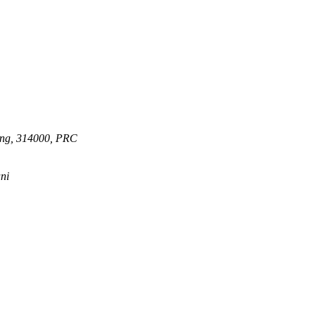
ang, 314000, PRC
ni