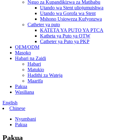
Nguo za Kupandikizwa za Matibabu
Utando wa Stent uliojumuishwa
Utando wa Gorofa wa Stent
Mshono Usioweza Kufyonzwa
Catheter ya puto
KATETA YA PUTO YA PTCA
Katheta ya Puto ya OTW
Catheter ya Puto ya PKP
OEM/ODM
Masoko
Habari na Zaidi
Habari
Matukio
Hadithi za Wateja
Maarifa
Pakua
Wasiliana
English
Chinese
Nyumbani
Pakua
Pakua