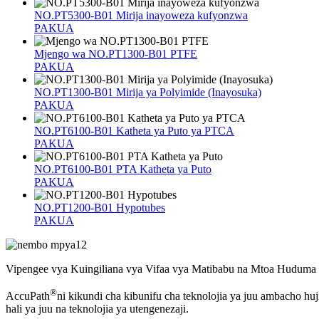
NO.PT5300-B01 Mirija inayoweza kufyonzwa
PAKUA
Mjengo wa NO.PT1300-B01 PTFE
PAKUA
NO.PT1300-B01 Mirija ya Polyimide (Inayosuka)
PAKUA
NO.PT6100-B01 Katheta ya Puto ya PTCA
PAKUA
NO.PT6100-B01 PTA Katheta ya Puto
PAKUA
NO.PT1200-B01 Hypotubes
PAKUA
Vipengee vya Kuingiliana vya Vifaa vya Matibabu na Mtoa Hudu
®
AccuPath
ni kikundi cha kibunifu cha teknolojia ya juu ambacho h
hali ya juu na teknolojia ya utengenezaji.