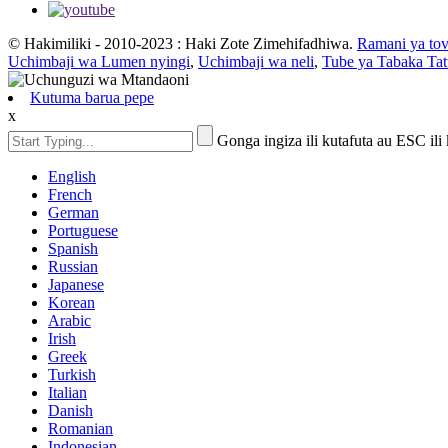
© Hakimiliki - 2010-2023 : Haki Zote Zimehifadhiwa.
Ramani ya tov
Uchimbaji wa Lumen nyingi
,
Uchimbaji wa neli
,
Tube ya Tabaka Tat
Kutuma barua pepe
x
Gonga ingiza ili kutafuta au ESC ili
English
French
German
Portuguese
Spanish
Russian
Japanese
Korean
Arabic
Irish
Greek
Turkish
Italian
Danish
Romanian
Indonesian