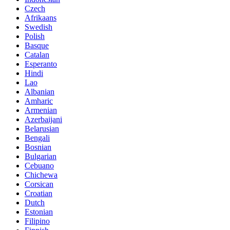
Czech
Afrikaans
Swedish
Polish
Basque
Catalan
Esperanto
Hindi
Lao
Albanian
Amharic
Armenian
Azerbaijani
Belarusian
Bengali
Bosnian
Bulgarian
Cebuano
Chichewa
Corsican
Croatian
Dutch
Estonian
Filipino