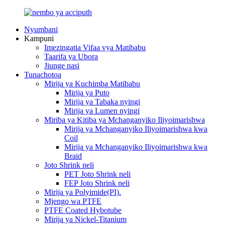
Nyumbani
Kampuni
Imezingatia Vifaa vya Matibabu
Taarifa ya Ubora
Jiunge nasi
Tunachotoa
Mirija ya Kuchimba Matibabu
Mirija ya Puto
Mirija ya Tabaka nyingi
Mirija ya Lumen nyingi
Miriba ya Kitiba ya Mchanganyiko Iliyoimarishwa
Mirija ya Mchanganyiko Iliyoimarishwa kwa
Coil
Mirija ya Mchanganyiko Iliyoimarishwa kwa
Braid
Joto Shrink neli
PET Joto Shrink neli
FEP Joto Shrink neli
Mirija ya Polyimide(PI).
Mjengo wa PTFE
PTFE Coated Hybotube
Mirija ya Nickel-Titanium