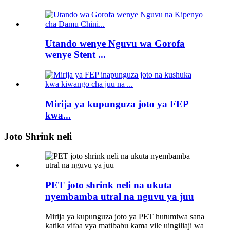
Utando wenye Nguvu wa Gorofa
wenye Stent ...
Mirija ya kupunguza joto ya FEP
kwa...
Joto Shrink neli
PET joto shrink neli na ukuta
nyembamba utral na nguvu ya juu
Mirija ya kupunguza joto ya PET hutumiwa sana
katika vifaa vya matibabu kama vile uingiliaji wa