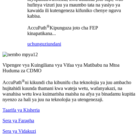
hufinya vizuri juu ya maumbo tata na yasiyo ya
kawaida ili kutengeneza kifuniko chenye nguvu
kabisa.
®
AccuPath
Kipunguza joto cha FEP
kinapatikana...
uchunguzi
undani
Vipengee vya Kuingiliana vya Vifaa vya Matibabu na Mtoa
Huduma za CDMO
®
AccuPath
ni kikundi cha kibunifu cha teknolojia ya juu ambacho
hujitahidi kuunda thamani kwa wateja wetu, wafanyakazi, na
wanahisa wetu kwa kuimarisha maisha na afya ya binadamu kupitia
nyenzo za hali ya juu na teknolojia ya utengenezaji.
Taarifa ya Kisheria
Sera ya Faragha
Sera ya Vidakuzi