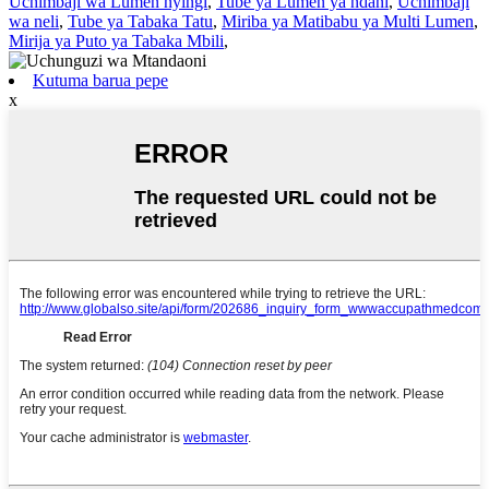
Uchimbaji wa Lumen nyingi
,
Tube ya Lumen ya ndani
,
Uchimbaji
wa neli
,
Tube ya Tabaka Tatu
,
Miriba ya Matibabu ya Multi Lumen
,
Mirija ya Puto ya Tabaka Mbili
,
Kutuma barua pepe
x