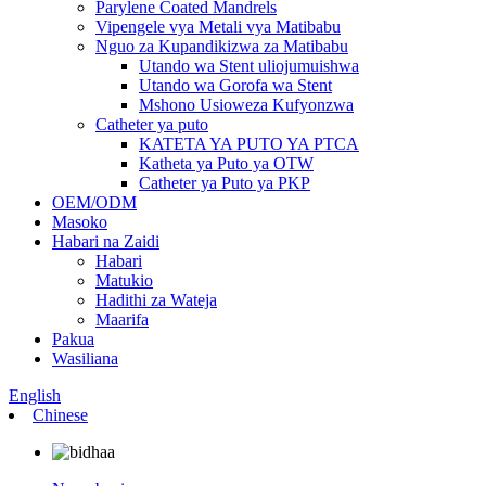
Parylene Coated Mandrels
Vipengele vya Metali vya Matibabu
Nguo za Kupandikizwa za Matibabu
Utando wa Stent uliojumuishwa
Utando wa Gorofa wa Stent
Mshono Usioweza Kufyonzwa
Catheter ya puto
KATETA YA PUTO YA PTCA
Katheta ya Puto ya OTW
Catheter ya Puto ya PKP
OEM/ODM
Masoko
Habari na Zaidi
Habari
Matukio
Hadithi za Wateja
Maarifa
Pakua
Wasiliana
English
Chinese