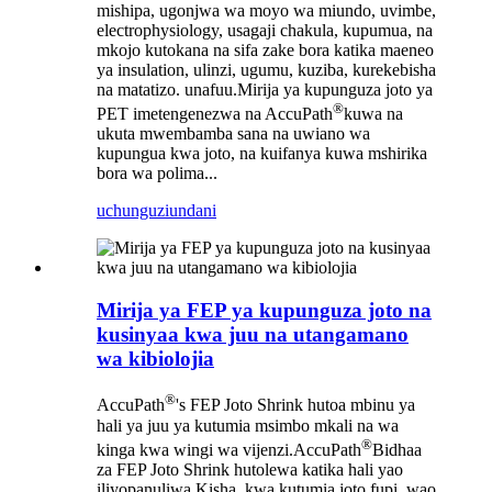
mishipa, ugonjwa wa moyo wa miundo, uvimbe,
electrophysiology, usagaji chakula, kupumua, na
mkojo kutokana na sifa zake bora katika maeneo
ya insulation, ulinzi, ugumu, kuziba, kurekebisha
na matatizo. unafuu.Mirija ya kupunguza joto ya
®
PET imetengenezwa na AccuPath
kuwa na
ukuta mwembamba sana na uwiano wa
kupungua kwa joto, na kuifanya kuwa mshirika
bora wa polima...
uchunguzi
undani
Mirija ya FEP ya kupunguza joto na
kusinyaa kwa juu na utangamano
wa kibiolojia
®
AccuPath
's FEP Joto Shrink hutoa mbinu ya
hali ya juu ya kutumia msimbo mkali na wa
®
kinga kwa wingi wa vijenzi.AccuPath
Bidhaa
za FEP Joto Shrink hutolewa katika hali yao
iliyopanuliwa.Kisha, kwa kutumia joto fupi, wao