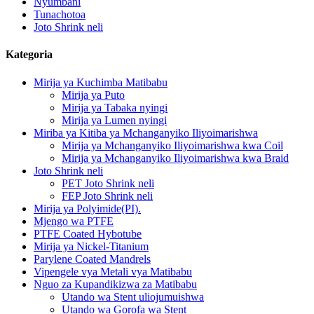
Nyumbani
Tunachotoa
Joto Shrink neli
Kategoria
Mirija ya Kuchimba Matibabu
Mirija ya Puto
Mirija ya Tabaka nyingi
Mirija ya Lumen nyingi
Miriba ya Kitiba ya Mchanganyiko Iliyoimarishwa
Mirija ya Mchanganyiko Iliyoimarishwa kwa Coil
Mirija ya Mchanganyiko Iliyoimarishwa kwa Braid
Joto Shrink neli
PET Joto Shrink neli
FEP Joto Shrink neli
Mirija ya Polyimide(PI).
Mjengo wa PTFE
PTFE Coated Hybotube
Mirija ya Nickel-Titanium
Parylene Coated Mandrels
Vipengele vya Metali vya Matibabu
Nguo za Kupandikizwa za Matibabu
Utando wa Stent uliojumuishwa
Utando wa Gorofa wa Stent