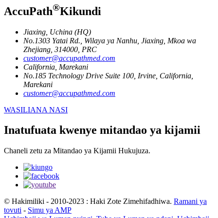
®
AccuPath
Kikundi
Jiaxing, Uchina (HQ)
No.1303 Yatai Rd., Wilaya ya Nanhu, Jiaxing, Mkoa wa
Zhejiang, 314000, PRC
customer@accupathmed.com
California, Marekani
No.185 Technology Drive Suite 100, Irvine, California,
Marekani
customer@accupathmed.com
WASILIANA NASI
Inatufuata kwenye mitandao ya kijamii
Chaneli zetu za Mitandao ya Kijamii Hukujuza.
© Hakimiliki - 2010-2023 : Haki Zote Zimehifadhiwa.
Ramani ya
tovuti
-
Simu ya AMP