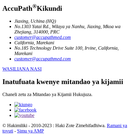
®
AccuPath
Kikundi
Jiaxing, Uchina (HQ)
No.1303 Yatai Rd., Wilaya ya Nanhu, Jiaxing, Mkoa wa
Zhejiang, 314000, PRC
customer@accupathmed.com
California, Marekani
No.185 Technology Drive Suite 100, Irvine, California,
Marekani
customer@accupathmed.com
WASILIANA NASI
Inatufuata kwenye mitandao ya kijamii
Chaneli zetu za Mitandao ya Kijamii Hukujuza.
© Hakimiliki - 2010-2023 : Haki Zote Zimehifadhiwa.
Ramani ya
tovuti
-
Simu ya AMP