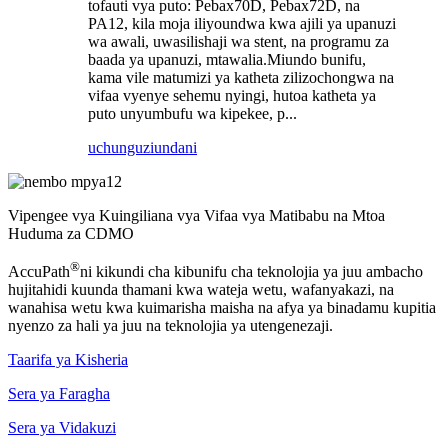
tofauti vya puto: Pebax70D, Pebax72D, na
PA12, kila moja iliyoundwa kwa ajili ya upanuzi
wa awali, uwasilishaji wa stent, na programu za
baada ya upanuzi, mtawalia.Miundo bunifu,
kama vile matumizi ya katheta zilizochongwa na
vifaa vyenye sehemu nyingi, hutoa katheta ya
puto unyumbufu wa kipekee, p...
uchunguzi
undani
Vipengee vya Kuingiliana vya Vifaa vya Matibabu na Mtoa
Huduma za CDMO
®
AccuPath
ni kikundi cha kibunifu cha teknolojia ya juu ambacho
hujitahidi kuunda thamani kwa wateja wetu, wafanyakazi, na
wanahisa wetu kwa kuimarisha maisha na afya ya binadamu kupitia
nyenzo za hali ya juu na teknolojia ya utengenezaji.
Taarifa ya Kisheria
Sera ya Faragha
Sera ya Vidakuzi