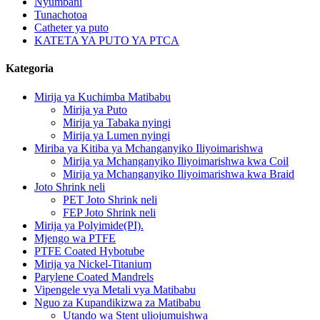
Nyumbani
Tunachotoa
Catheter ya puto
KATETA YA PUTO YA PTCA
Kategoria
Mirija ya Kuchimba Matibabu
Mirija ya Puto
Mirija ya Tabaka nyingi
Mirija ya Lumen nyingi
Miriba ya Kitiba ya Mchanganyiko Iliyoimarishwa
Mirija ya Mchanganyiko Iliyoimarishwa kwa Coil
Mirija ya Mchanganyiko Iliyoimarishwa kwa Braid
Joto Shrink neli
PET Joto Shrink neli
FEP Joto Shrink neli
Mirija ya Polyimide(PI).
Mjengo wa PTFE
PTFE Coated Hybotube
Mirija ya Nickel-Titanium
Parylene Coated Mandrels
Vipengele vya Metali vya Matibabu
Nguo za Kupandikizwa za Matibabu
Utando wa Stent uliojumuishwa