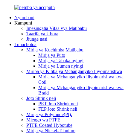
Nyumbani
Kampuni
Imezingatia Vifaa vya Matibabu
Taarifa ya Ubora
Jiunge nasi
Tunachotoa
Mirija ya Kuchimba Matibabu
Mirija ya Puto
Mirija ya Tabaka nyingi
Mirija ya Lumen nyingi
Miriba ya Kitiba ya Mchanganyiko Iliyoimarishwa
Mirija ya Mchanganyiko Iliyoimarishwa kwa
Coil
Mirija ya Mchanganyiko Iliyoimarishwa kwa
Braid
Joto Shrink neli
PET Joto Shrink neli
FEP Joto Shrink neli
Mirija ya Polyimide(PI).
Mjengo wa PTFE
PTFE Coated Hybotube
Mirija ya Nickel-Titanium