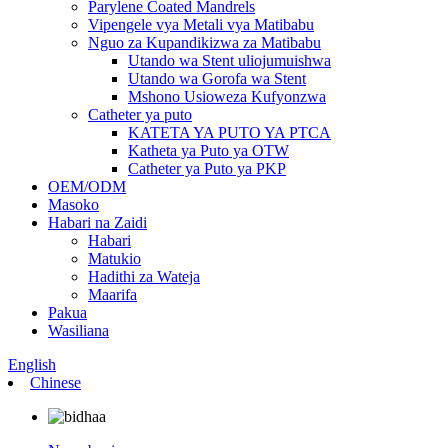
Parylene Coated Mandrels
Vipengele vya Metali vya Matibabu
Nguo za Kupandikizwa za Matibabu
Utando wa Stent uliojumuishwa
Utando wa Gorofa wa Stent
Mshono Usioweza Kufyonzwa
Catheter ya puto
KATETA YA PUTO YA PTCA
Katheta ya Puto ya OTW
Catheter ya Puto ya PKP
OEM/ODM
Masoko
Habari na Zaidi
Habari
Matukio
Hadithi za Wateja
Maarifa
Pakua
Wasiliana
English
Chinese